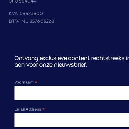
0118 584044
KVK 68823800
BTW NL 857608228
Ontvang exclusieve content rechtstreeks in
aan voor onze nieuwsbrief.
*
Voornaam
*
Email Address