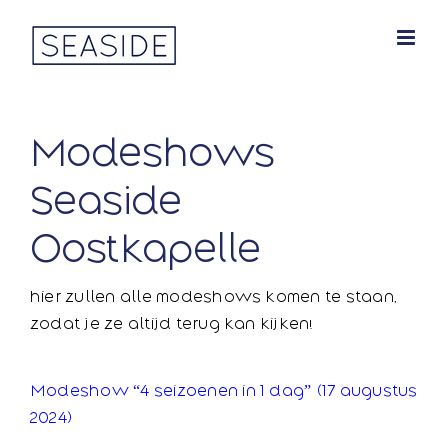
Ga
naar
inhoud
Modeshows
Seaside
Oostkapelle
hier zullen alle modeshows komen te staan,
zodat je ze altijd terug kan kijken!
Modeshow “4 seizoenen in 1 dag” (17 augustus
2024)