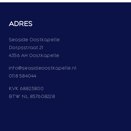
ADRES
Seaside Oostkapelle
Dorpsstraat 21
4356 AH Oostkapelle
info@seasideoostkapelle.nl
0118 584044
KVK 68823800
BTW NL 857608228