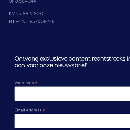
0118 584044
KVK 68823800
BTW NL 857608228
Ontvang exclusieve content rechtstreeks in
aan voor onze nieuwsbrief.
*
Voornaam
*
Email Address