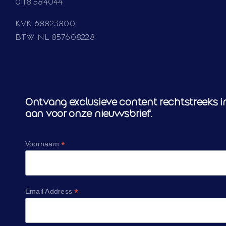
0118 584044
KVK 68823800
BTW NL 857608228
Ontvang exclusieve content rechtstreeks in
aan voor onze nieuwsbrief.
*
Voornaam
*
Email Address