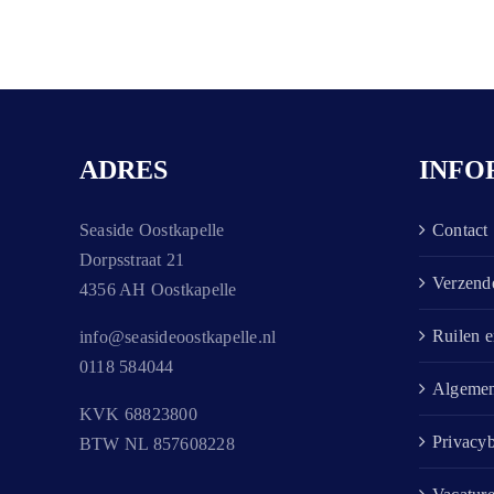
ADRES
INFO
Seaside Oostkapelle
Contact
Dorpsstraat 21
Verzende
4356 AH Oostkapelle
Ruilen e
info@seasideoostkapelle.nl
0118 584044
Algemen
KVK 68823800
Privacyb
BTW NL 857608228