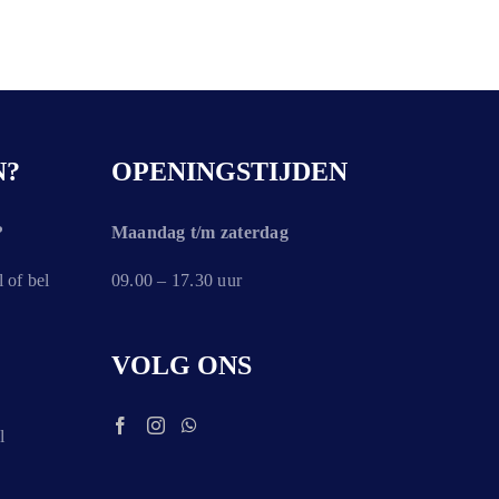
N?
OPENINGSTIJDEN
?
Maandag t/m zaterdag
 of bel
09.00 – 17.30 uur
VOLG ONS
l