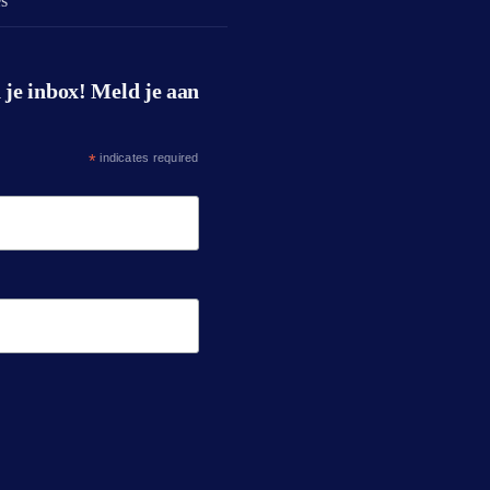
es
 je inbox! Meld je aan
*
indicates required