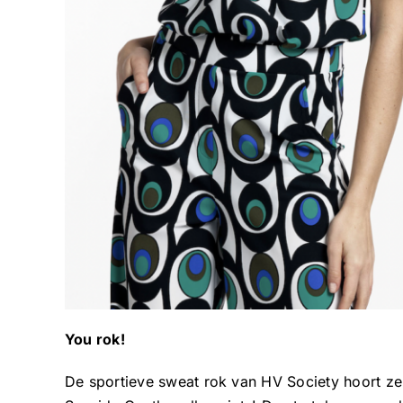
You rok!
De sportieve sweat rok van HV Society hoort zeke