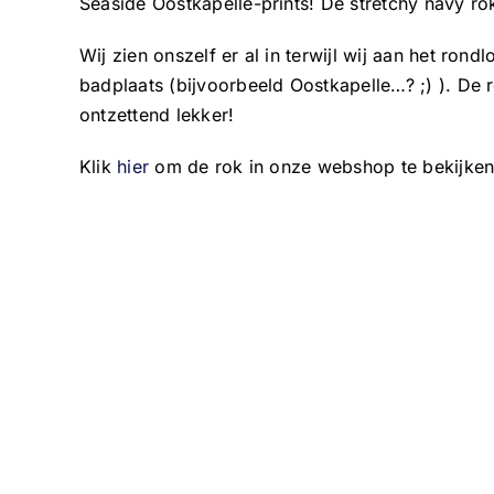
Seaside Oostkapelle-prints! De stretchy navy rok 
Wij zien onszelf er al in terwijl wij aan het rondl
badplaats (bijvoorbeeld Oostkapelle…? ;) ). De r
ontzettend lekker!
Klik
hier
om de rok in onze webshop te bekijken