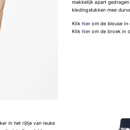
makkelijk apart gedrage
kledingstukken mee durv
Klik
hier
om de blouse in 
Klik
hier
om de broek in o
r in het rijtje van leuke