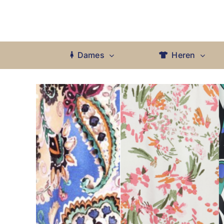
Ga
naar
inhoud
Dames
Heren