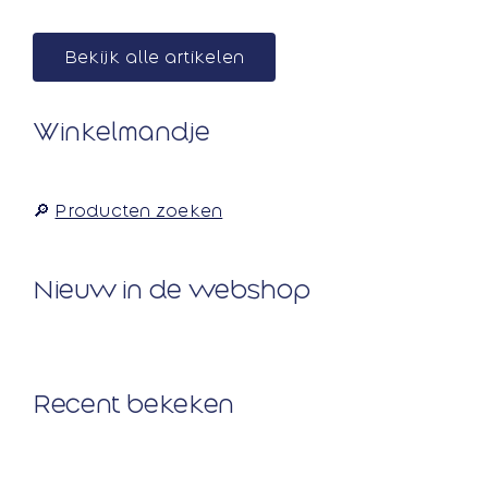
Ga
naar
Bekijk alle artikelen
inhoud
Winkelmandje
🔎
Producten zoeken
Nieuw in de webshop
Recent bekeken