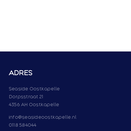
ADRES
Seaside Oostkapelle
Dorpsstraat 21
4356 AH Oostkapelle
info@seasideoostkapelle.nl
0118 584044