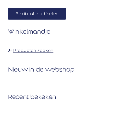
Ga
naar
Bekijk alle artikelen
inhoud
Winkelmandje
🔎
Producten zoeken
Nieuw in de webshop
Recent bekeken