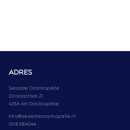
ADRES
Seaside Oostkapelle
Dorpsstraat 21
4356 AH Oostkapelle
info@seasideoostkapelle.nl
0118 584044