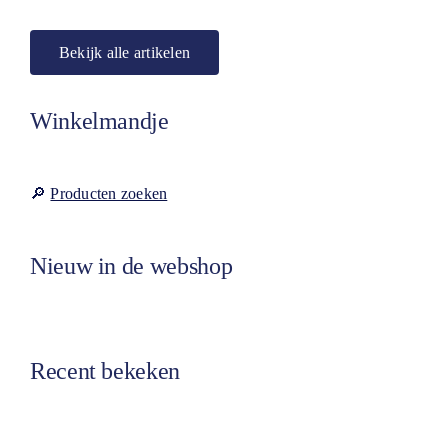
Ga
naar
Bekijk alle artikelen
inhoud
Winkelmandje
🔎
Producten zoeken
Nieuw in de webshop
Recent bekeken