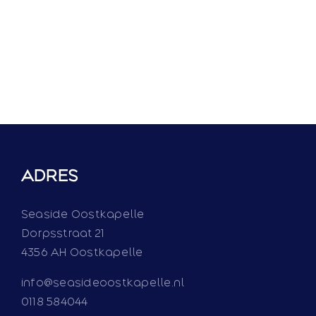
ADRES
Seaside Oostkapelle
Dorpsstraat 21
4356 AH Oostkapelle
info@seasideoostkapelle.nl
0118 584044