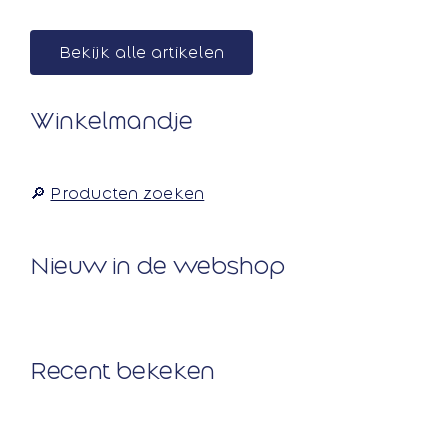
Ga
naar
Bekijk alle artikelen
inhoud
Winkelmandje
🔎
Producten zoeken
Nieuw in de webshop
Recent bekeken